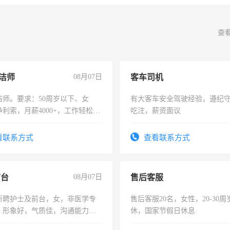
查
洁师
08月07日
客车司机
洁师。要求：50周岁以下、女
有大客车安全驾驶经验，遵纪
利索，月薪4000+，工作轻松，
吃注，薪资面议
活，不需坐班，适合宝妈、全职
。
看联系方式
查看联系方式
前台
08月07日
售后客服
所聘护士及前台，女，非医学专
售后客服20名，女性，20-30
，形象好，气质佳，沟通能力
休，国家节假日休息
试，周日休息。