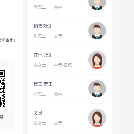
叶先生
·
高中
销售岗位
谢先生
·
大专
10金币)
其他职位
张女士
·
中专/技校
技工/普工
邓先生
·
高中
文员
息
张女士
·
大专