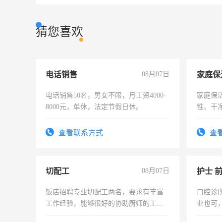
猜您喜欢
电话销售
08月07日
家庭保
电话销售50名，男女不限，月工资4000-
家庭保
8000元，单休，法定节假日休。
性、干净
时间灵
太太等
查看联系方式
查
切配工
08月07日
护士 
饭店招聘专业切配工两名，要求有丰富
口腔诊
工作经验，能够很好的协助厨师的工
业也可
作。包吃住，每月有公休，工资3500-
强。面