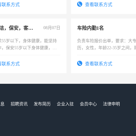
看联系方式
查看联系方式
急招保洁，保安，客服，工程
08月07日
车险内勤1名
求55岁以下，身体健康，能坚持
负责车险报价出单，要求：大
作，保安55岁以下身体健康，有
历，女性，年龄22-35岁之间
形象端庄，遵纪守法，无犯罪记
操作，工作态度认真，具有团
服要求45岁以下高中以上文化，
试用期1-3个月，转正后交纳五
看联系方式
查看联系方式
工作认真，性格开朗有良好沟通
工程，懂水电维修。
信息
招聘资讯
发布简历
企业入驻
会员中心
法律申明
们